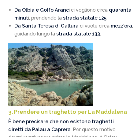
Da Olbia e Golfo Aranc
i ci vogliono circa
quaranta
minut
i, prendendo la
strada statale 125.
Da Santa Teresa di Gallura
ci vuole circa
mezz’ora
,
guidando lungo la
strada statale 133
.
3. Prendere un traghetto per La Maddalena
È bene precisare che non esistono traghetti
diretti da Palau a Caprera
. Per questo motivo