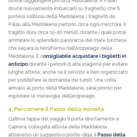
dovrai raggiungere prima la Maddalena. A Palau
dovrai nuovamente imbarcarti su traghetto che ti
porterà sull’isola della Maddalena: i traghetti da
Palau alla Maddalena partono circa ogni mezz’ora. Il
tragitto dura circa 15-20 minuti, durante i quali potrai
ammirare lo splendido panorama del mare turchese
che separa la terraferma dall’Arcipelago della
Maddalena. È c
onsigliabile acquistare i biglietti in
anticipo
durante i periodi di alta stagione per evitare
lunghe attese, anche se il servizio è ben organizzato
per soddisfare la domanda dei turisti. Una volta
arrivato al porto della Maddalena, sarai pronto per
esplorare le meraviglie dell’arcipelago.
4. Percorrere il Passo della moneta
L’ultima tappa del viaggio ti porta direttamente a
Caprera, collegata all’isola della Maddalena
attraverso un suggestivo ponte-diga, il
Passo della