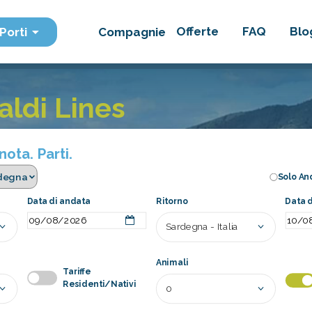
Offerte
FAQ
Blo
Porti
Compagnie
aldi Lines
ota. Parti.
Solo An
Data di andata
Ritorno
Data d
Animali
Tariffe
Residenti/Nativi