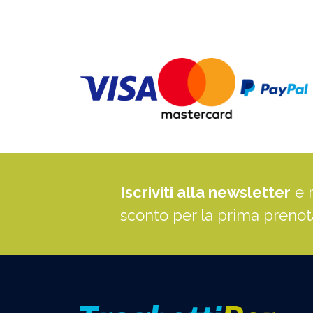
Iscriviti alla newsletter
e 
sconto per la prima preno