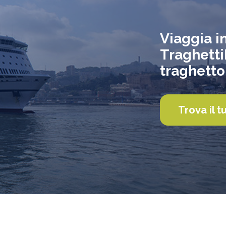
Viaggia i
TraghettiP
traghetto
Trova il t