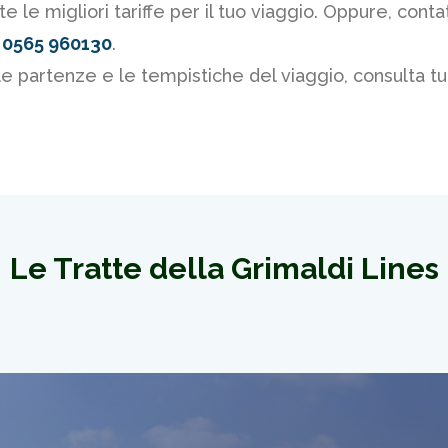
le migliori tariffe per il tuo viaggio. Oppure, contatta
 0565 960130
.
le partenze e le tempistiche del viaggio, consulta tutt
hia - Olbia
Napoli - Caglia
gna partendo dal porto
Viaggia verso la Sardeg
porto di Napoli
Le Tratte della Grimaldi Lines
Scopri