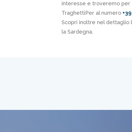
interesse e troveremo per te 
TraghettiPer al numero
+39
Scopri inoltre nel dettaglio 
la Sardegna.
Civitavecc
Scopri la Sarde
di Civitavecchia
Scopri