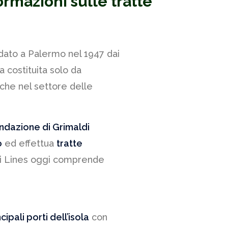
ormazioni sulle tratte
dato a Palermo nel 1947 dai
ra costituita solo da
nche nel settore delle
ndazione di Grimaldi
o
ed effettua
tratte
ldi Lines oggi comprende
ncipali porti dell’isola
con