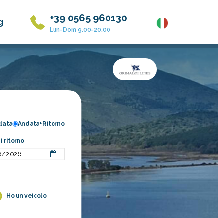
+39 0565 960130
g
Lun-Dom 9.00-20.00
data
Andata+Ritorno
i ritorno
Ho un veicolo