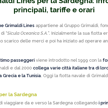
aldi Lines per la Sardegna: Inf
principali, tariffe e orari
e Grimaldi Lines
appartiene al Gruppo Grimaldi, fon
di “
Sicula Oceanica S.A.
”. Inizialmente la sua flotta e
 lo scarico delle merci e poi ha iniziato ad operare a
ittimo passeggeri
viene introdotto nel 1999 con la
fo
maldi e dal 2000
collega varie città italiane tra di lor
la Grecia e la Tunisia
. Oggi la flotta navale di Grima
 per la Sardegna
 di viaggiare da e verso la Sardegna collegando
i pri