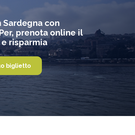
n Sardegna con
er, prenota online il
 e risparmia
uo biglietto