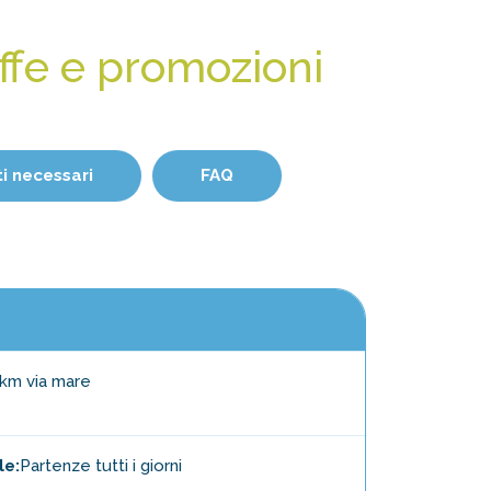
riffe e promozioni
 necessari
FAQ
 km via mare
le:
Partenze tutti i giorni