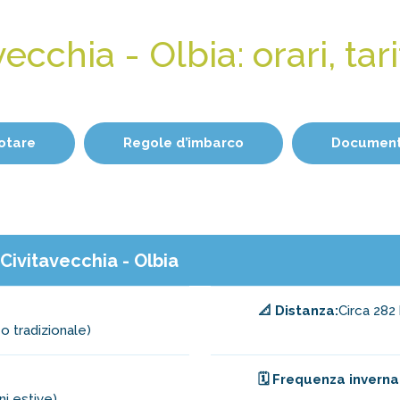
ecchia - Olbia: orari, ta
otare
Regole d’imbarco
Documenti
a Civitavecchia - Olbia
📐 Distanza:
Circa 282
 o tradizionale)
🗓️ Frequenza inverna
ni estive)