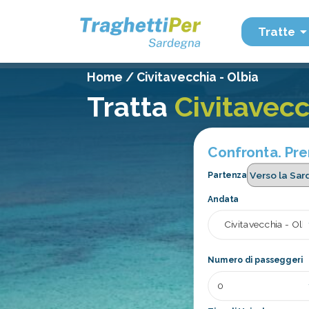
Tratte
Home
/
Civitavecchia - Olbia
Tratta
Civitavecc
Confronta. Pren
Partenza
Andata
Numero di passeggeri