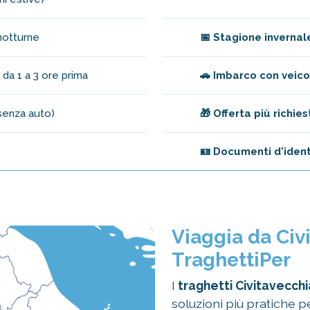
notturne
📅 Stagione invernal
 da 1 a 3 ore prima
🚗 Imbarco con veico
senza auto)
🎁 Offerta più richies
🪪 Documenti d'ident
Viaggia da Civ
TraghettiPer
I
traghetti Civitavecchi
soluzioni più pratiche 