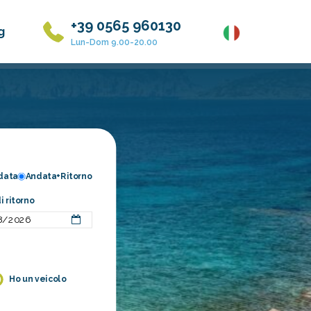
+39 0565 960130
g
Lun-Dom 9.00-20.00
data
Andata+Ritorno
i ritorno
Ho un veicolo