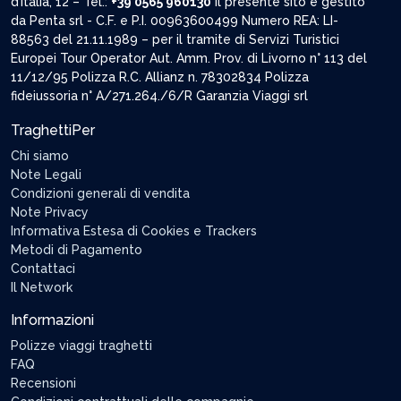
d’Italia, 12 – Tel.:
+39 0565 960130
Il presente sito è gestito
da Penta srl - C.F. e P.I. 00963600499 Numero REA: LI-
88563 del 21.11.1989 – per il tramite di Servizi Turistici
Europei Tour Operator Aut. Amm. Prov. di Livorno n° 113 del
11/12/95 Polizza R.C. Allianz n. 78302834 Polizza
fideiussoria n° A/271.264./6/R Garanzia Viaggi srl
TraghettiPer
Chi siamo
Note Legali
Condizioni generali di vendita
Note Privacy
Informativa Estesa di Cookies e Trackers
Metodi di Pagamento
Contattaci
Il Network
Informazioni
Polizze viaggi traghetti
FAQ
Recensioni