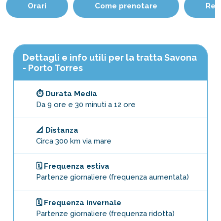
Orari
Come prenotare
Reg
Dettagli e info utili per la tratta Savona
- Porto Torres
⏱️ Durata Media
Da 9 ore e 30 minuti a 12 ore
📐 Distanza
Circa 300 km via mare
🗓️ Frequenza estiva
Partenze giornaliere (frequenza aumentata)
🗓️ Frequenza invernale
Partenze giornaliere (frequenza ridotta)