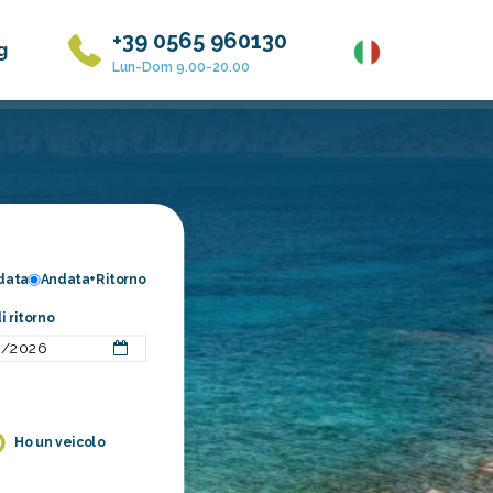
+39 0565 960130
g
Lun-Dom 9.00-20.00
data
Andata+Ritorno
i ritorno
Ho un veicolo