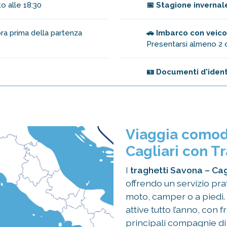
o alle 18:30
📅 Stagione invernal
ora prima della partenza
🚗 Imbarco con veico
Presentarsi almeno 2 
🪪 Documenti d'ident
Viaggia comod
Cagliari con T
I
traghetti Savona – Cag
offrendo un servizio prat
moto, camper o a piedi.
attive tutto l’anno, con 
principali compagnie di