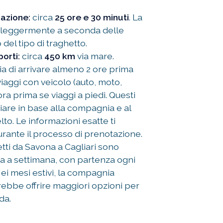
azione:
circa
25 ore e 30 minuti
. La
e leggermente a seconda delle
del tipo di traghetto.
porti:
circa
450 km
via mare.
ia di arrivare almeno 2 ore prima
iaggi con veicolo (auto, moto,
ora prima se viaggi a piedi. Questi
are in base alla compagnia e al
elto. Le informazioni esatte ti
urante il processo di prenotazione.
etti da Savona a Cagliari sono
ta a settimana, con partenza ogni
Nei mesi estivi, la compagnia
rebbe offrire maggiori opzioni per
da.