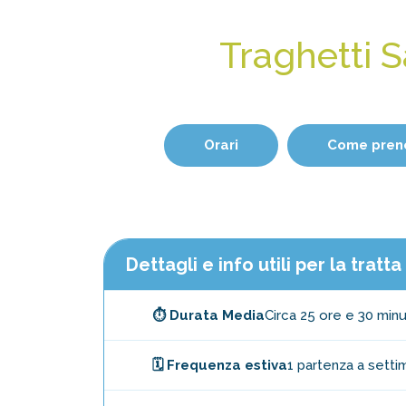
Traghetti S
Orari
Come pren
Dettagli e info utili per la tratt
⏱️ Durata Media
Circa 25 ore e 30 minu
🗓️ Frequenza estiva
1 partenza a setti