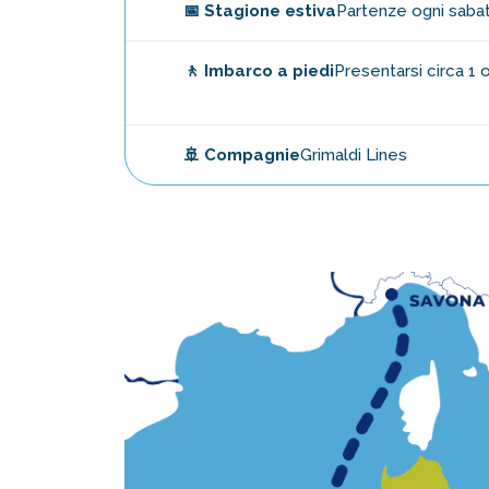
📅 Stagione estiva
Partenze ogni sabat
🚶 Imbarco a piedi
Presentarsi circa 1 
🚢 Compagnie
Grimaldi Lines