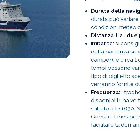
Durata della navig
durata può variar
condizioni meteo o 
Distanza tra i due 
Imbarco:
si consigl
della partenza se v
camper), e circa 1 
tempi possono vari
tipo di biglietto sc
verranno fornite d
Frequenza:
i tragh
disponibili una vol
sabato alle 18:30. 
Grimaldi Lines pot
facilitare la doman