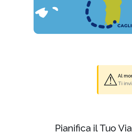
⚠
Al mo
Ti in
Pianifica il Tuo V