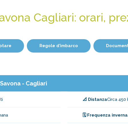
avona Cagliari: orari, prez
otare
Regole d’imbarco
Documenti
a Savona - Cagliari
ti
📐 Distanza
Circa 450
mana
🗓️ Frequenza inverna