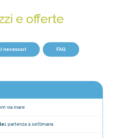
zi e offerte
 necessari
FAQ
 km via mare
le
1 partenza a settimana