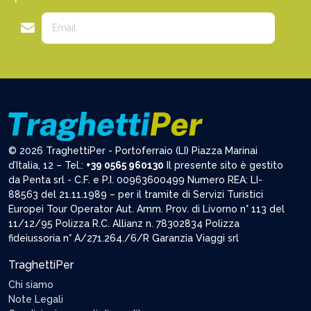
© 2026 TraghettiPer - Portoferraio (LI) Piazza Marinai
d’Italia, 12 – Tel.:
+39 0565 960130
Il presente sito è gestito
da Penta srl - C.F. e P.I. 00963600499 Numero REA: LI-
88563 del 21.11.1989 – per il tramite di Servizi Turistici
Europei Tour Operator Aut. Amm. Prov. di Livorno n° 113 del
11/12/95 Polizza R.C. Allianz n. 78302834 Polizza
fideiussoria n° A/271.264./6/R Garanzia Viaggi srl
TraghettiPer
Chi siamo
Note Legali