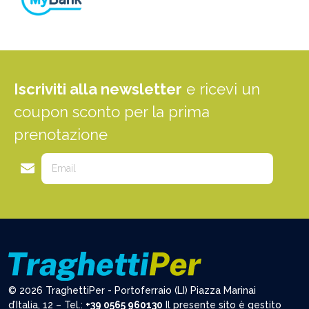
Iscriviti alla newsletter
e ricevi un
coupon sconto per la prima
prenotazione
© 2026 TraghettiPer - Portoferraio (LI) Piazza Marinai
d’Italia, 12 – Tel.:
+39 0565 960130
Il presente sito è gestito