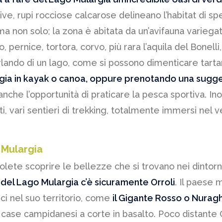
, rupi rocciose calcarose delineano l’habitat di spec
 ma non solo; la zona è abitata da un’avifauna varieg
 pernice, tortora, corvo, più rara l’aquila del Bonelli
ando di un lago, come si possono dimenticare tarta
rgia in kayak o canoa, oppure prenotando una sugges
 anche l’opportunità di praticare la pesca sportiva. Inolt
ti, vari sentieri di trekking, totalmente immersi nel v
 Mulargia
 volete scoprire le bellezze che si trovano nei dint
 del Lago Mulargia c’è sicuramente Orroli
. Il paese
gici nel suo territorio, come
il Gigante Rosso o Nurag
case campidanesi a corte in basalto. Poco distante O