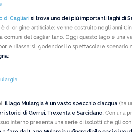
e
o di Cagliari
si trova uno dei più importanti laghi di 
, è di origine artificiale; venne costruito negli anni 
ta comuni del cagliaritano. Oggi questo lago è una v
or e rilassarsi, godendosi lo spettacolare scenario nat
egna
:
ulargia
i,
il lago Mulargia è un vasto specchio d’acqua
(ha u
ori storici di Gerrei, Trexenta e Sarcidano
. Con una p
 suo interno presenta una serie di isolotti che gli c
a a fare del Lago Mulargia un’incredibile oasi di ver