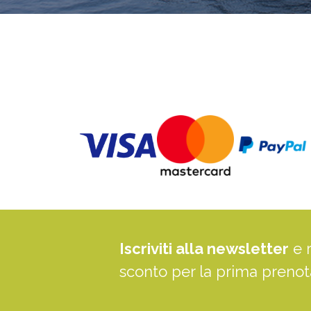
Iscriviti alla newsletter
e 
sconto per la prima preno