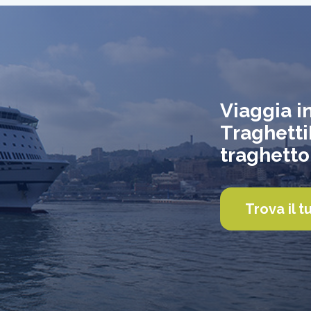
Viaggia i
TraghettiP
traghetto
Trova il t