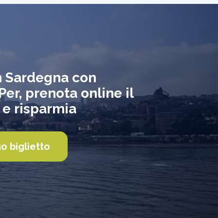
n Sardegna con
er, prenota online il
 e risparmia
uo biglietto