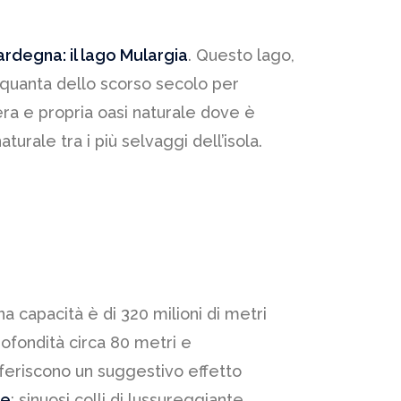
Sardegna: il lago Mulargia
. Questo lago,
Cinquanta dello scorso secolo per
era e propria oasi naturale dove è
urale tra i più selvaggi dell’isola.
na capacità è di 320 milioni di metri
rofondità circa 80 metri e
onferiscono un suggestivo effetto
de
: sinuosi colli di lussureggiante