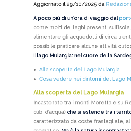
Aggiornato il 29/10/2025 da
Redazion
A poco più di un’ora di viaggio dal
port
come molti dei laghi presenti sull’isola
alimentare gli acquedotti di circa tren
possibile praticare alcune attività outdo
Il lago Mulargia: nel cuore della Sard
Alla scoperta del Lago Mulargia
Cosa vedere nei dintorni del Lago M
Alla scoperta del Lago Mulargia
Incastonato tra i monti Moretta e su Re
cubi d’acqua)
che si estende tra i territ
caratterizzato da coste frastagliate, al
cromatico.
Ma è la natura incontrastat