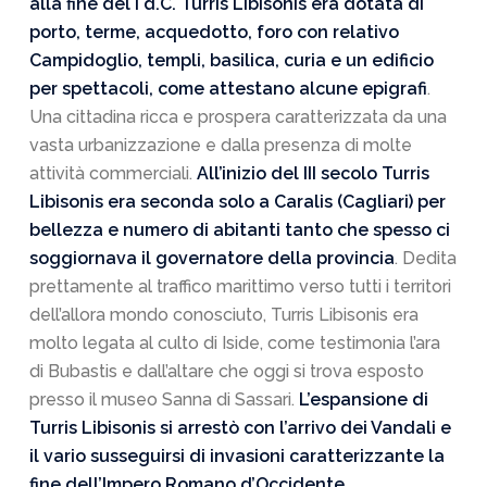
alla fine del I d.C. Turris Libisonis era dotata di
porto, terme, acquedotto, foro con relativo
Campidoglio, templi, basilica, curia e un edificio
per spettacoli, come attestano alcune epigrafi
.
Una cittadina ricca e prospera caratterizzata da una
vasta urbanizzazione e dalla presenza di molte
attività commerciali.
All’inizio del III secolo Turris
Libisonis era seconda solo a Caralis (Cagliari) per
bellezza e numero di abitanti tanto che spesso ci
soggiornava il governatore della provincia
. Dedita
prettamente al traffico marittimo verso tutti i territori
dell’allora mondo conosciuto, Turris Libisonis era
molto legata al culto di Iside, come testimonia l’ara
di Bubastis e dall’altare che oggi si trova esposto
presso il museo Sanna di Sassari.
L’espansione di
Turris Libisonis si arrestò con l’arrivo dei Vandali e
il vario susseguirsi di invasioni caratterizzante la
fine dell’Impero Romano d’Occidente
.