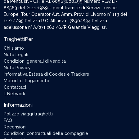
da Penta srl - C.F. e P.I. 00963600499 Numero REA: LI-
88563 del 21.11.1989 – per il tramite di Servizi Turistici
Europei Tour Operator Aut. Amm. Prov. di Livorno n° 113 del
11/12/95 Polizza R.C. Allianz n. 78302834 Polizza
fideiussoria n° A/271.264./6/R Garanzia Viaggi srl
TraghettiPer
Chi siamo
Note Legali
Condizioni generali di vendita
Note Privacy
Informativa Estesa di Cookies e Trackers
Metodi di Pagamento
Contattaci
Il Network
Informazioni
Polizze viaggi traghetti
FAQ
Recensioni
Condizioni contrattuali delle compagnie