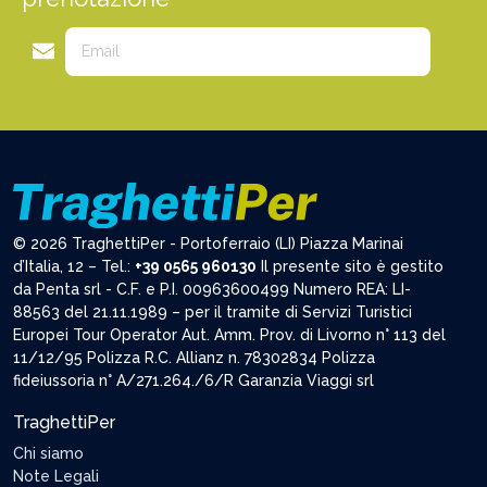
© 2026 TraghettiPer - Portoferraio (LI) Piazza Marinai
d’Italia, 12 – Tel.:
+39 0565 960130
Il presente sito è gestito
da Penta srl - C.F. e P.I. 00963600499 Numero REA: LI-
88563 del 21.11.1989 – per il tramite di Servizi Turistici
Europei Tour Operator Aut. Amm. Prov. di Livorno n° 113 del
11/12/95 Polizza R.C. Allianz n. 78302834 Polizza
fideiussoria n° A/271.264./6/R Garanzia Viaggi srl
TraghettiPer
Chi siamo
Note Legali