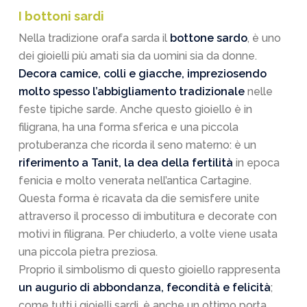
I bottoni sardi
Nella tradizione orafa sarda il
bottone sardo
, è uno
dei gioielli più amati sia da uomini sia da donne.
Decora camice, colli e giacche, impreziosendo
molto spesso l’abbigliamento tradizionale
nelle
feste tipiche sarde. Anche questo gioiello è in
filigrana, ha una forma sferica e una piccola
protuberanza che ricorda il seno materno: è un
riferimento a Tanit, la dea della fertilità
in epoca
fenicia e molto venerata nell’antica Cartagine.
Questa forma è ricavata da die semisfere unite
attraverso il processo di imbutitura e decorate con
motivi in filigrana. Per chiuderlo, a volte viene usata
una piccola pietra preziosa.
Proprio il simbolismo di questo gioiello rappresenta
un augurio di abbondanza, fecondità e felicità
;
come tutti i gioielli sardi, è anche un ottimo porta