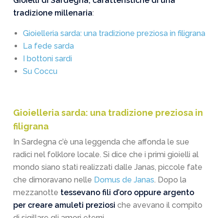
Gioielli di Sardegna, caratteristiche di una
tradizione millenaria
:
Gioielleria sarda: una tradizione preziosa in filigrana
La fede sarda
I bottoni sardi
Su Coccu
Gioielleria sarda: una tradizione preziosa in
filigrana
In Sardegna c’è una leggenda che affonda le sue
radici nel folklore locale. Si dice che i primi gioielli al
mondo siano stati realizzati dalle Janas, piccole fate
che dimoravano nelle
Domus de Janas
. Dopo la
mezzanotte
tessevano fili d’oro oppure argento
per creare amuleti preziosi
che avevano il compito
di sigillare gli amori eterni.